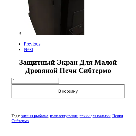
Previous
Next
Защитный Экран Для Малой
Дровяной Печи Сибтермо
Количество
товара
Защитный
В корзину
экран
для
малой
дровяной
Tags:
зимняя рыбалка
,
комплектующие
,
печки для палатки
,
Печки
печи
Сибтермо
Сибтермо