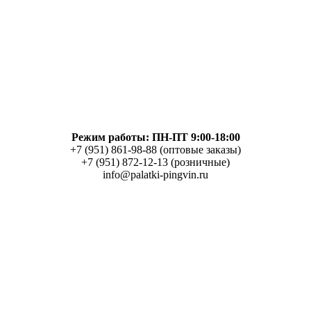
Режим работы: ПН-ПТ 9:00-18:00
+7 (951) 861-98-88 (оптовые заказы)
+7 (951) 872-12-13 (розничные)
info@palatki-pingvin.ru
Данные организации:
ИП Бакалов Сергей Александрович
ОГРНИП: 317366800020314
ИНН: 362804483608
Page load link