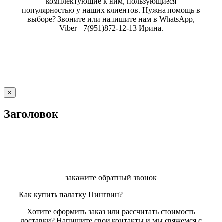
комплектующие к ним, пользующиеся
популярностью у наших клиентов. Нужна помощь в
выборе? Звоните или напишите нам в WhatsApp,
Viber +7(951)872-12-13 Ирина.
Close
×
product
quick
Заголовок
view
закажите обратный звонок
Как купить палатку Пингвин?
Хотите оформить заказ или рассчитать стоимость
доставки? Напишите свои контакты и мы свяжемся с