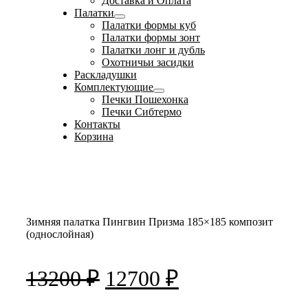
Доставка и Оплата
Палатки
Палатки формы куб
Палатки формы зонт
Палатки лонг и дубль
Охотничьи засидки
Раскладушки
Комплектующие
Печки Пошехонка
Печки Сибтермо
Контакты
Корзина
Зимняя палатка Пингвин Призма 185×185 композит
(однослойная)
Первоначальная
Текущая
13200
₽
12700
₽
цена
цена: