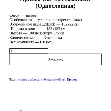
(однослойная)
Сезон — зимняя
Особенности — утепленная (трехслойная)
В сложенном виде ДхШхВ — 132х22 см
Ширина и длинна — 185х185 см
Высота — 190 по центру 175 см
Количество мест — 3 человека
Вес комплекта — 6.8 (кг)
Количество
товара
Зимняя
В корзину
палатка
Пингвин
Призма
185x185
Tags:
зимняя рыбалка
,
куб
,
однослойная
,
Призма
композит
(однослойная)