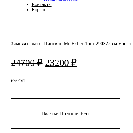
Контакты
Корзина
Зимняя палатка Пингвин Мr. Fisher Лонг 290×225 композит
Первоначальная
Текущая
24700
₽
23200
₽
цена
цена:
составляла
6% Off
23200 ₽.
24700 ₽.
Палатки Пингвин Зонт