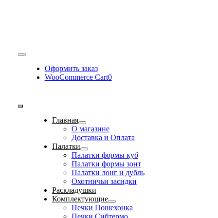
Toggle
Navigation
Оформить заказ
WooCommerce Cart
0
Toggle
Главная
Navigation
О магазине
Доставка и Оплата
Палатки
Палатки формы куб
Палатки формы зонт
Палатки лонг и дубль
Охотничьи засидки
Раскладушки
Комплектующие
Печки Пошехонка
Печки Сибтермо